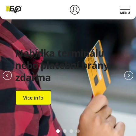
Nabídka terminálu
nebo platební brány
zdarma
Více info