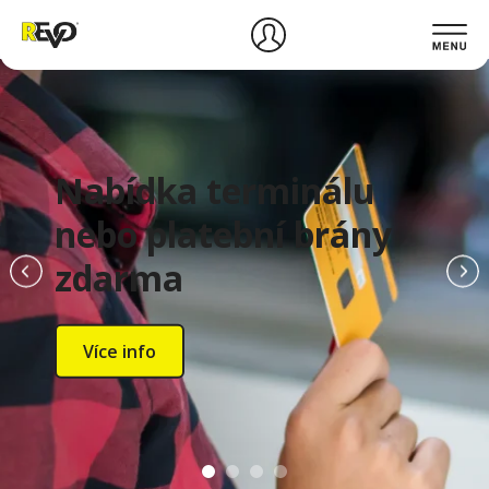
Nabídka terminálu
nebo platební brány
zdarma
Více info