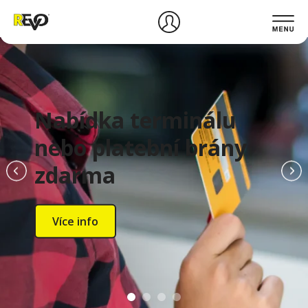
Nabídka terminálu
nebo platební brány
zdarma
Více info